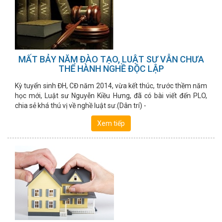
MẤT BẢY NĂM ĐÀO TẠO, LUẬT SƯ VẪN CHƯA
THỂ HÀNH NGHỀ ĐỘC LẬP
Kỳ tuyển sinh ĐH, CĐ năm 2014, vừa kết thúc, trước thềm năm
học mới, Luật sư Nguyễn Kiều Hưng, đã có bài viết đến PLO,
chia sẻ khá thú vị về nghề luật sư.(Dân trí) -
Xem tiếp