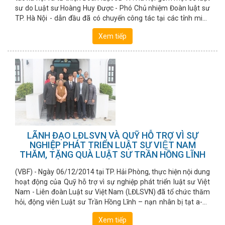
sư do Luật sư Hoàng Huy Được - Phó Chủ nhiệm Đoàn luật sư
TP. Hà Nội - dẫn đầu đã có chuyến công tác tại các tỉnh miền
Trung.
Xem tiếp
LÃNH ĐẠO LĐLSVN VÀ QUỸ HỖ TRỢ VÌ SỰ
NGHIỆP PHÁT TRIỂN LUẬT SƯ VIỆT NAM
THĂM, TẶNG QUÀ LUẬT SƯ TRẦN HỒNG LĨNH
(VBF) - Ngày 06/12/2014 tại TP. Hải Phòng, thực hiện nội dung
hoạt động của Quỹ hỗ trợ vì sự nghiệp phát triển luật sư Việt
Nam - Liên đoàn Luật sư Việt Nam (LĐLSVN) đã tổ chức thăm
hỏi, động viên Luật sư Trần Hồng Lĩnh – nạn nhân bị tạt a-xít
gây thương tật nặng trong vụ án đặc biệt nghiêm trọng diễn ra
Xem tiếp
tại thành phố Hải Phòng cách nay đã hai năm.