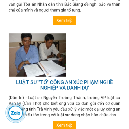
văn gửi Tòa án Nhân dân tỉnh Bắc Giang đề nghị bảo vệ thân
chủ của mình và người tham gia tố tụng.
Xem tiếp
LUẬT SƯ "TỐ" CÔNG AN XÚC PHẠM NGHỀ
NGHIỆP VÀ DANH DỰ
(Dân trí) - Luật sư Nguyễn Trường Thành, trưởng VP luật sư
Vạn Lý (Cần Thơ) cho biết ông vừa có đơn gửi đến cơ quan
chức năng tỉnh Trà Vinh yêu cầu xử lý việc một đại úy công an
có lời lẽ thiếu tôn trọng với luật sư đang nhận bào chữa cho bị
cáo.
Xem tiếp