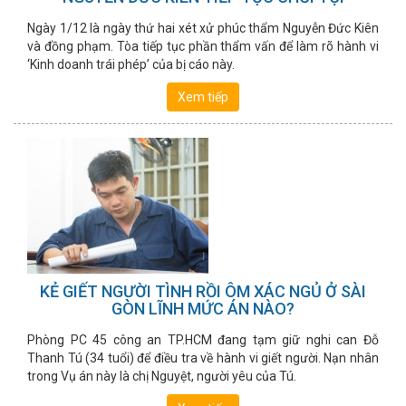
Ngày 1/12 là ngày thứ hai xét xử phúc thẩm Nguyễn Đức Kiên
và đồng phạm. Tòa tiếp tục phần thẩm vấn để làm rõ hành vi
‘Kinh doanh trái phép’ của bị cáo này.
Xem tiếp
KẺ GIẾT NGƯỜI TÌNH RỒI ÔM XÁC NGỦ Ở SÀI
GÒN LĨNH MỨC ÁN NÀO?
Phòng PC 45 công an TP.HCM đang tạm giữ nghi can Đỗ
Thanh Tú (34 tuổi) để điều tra về hành vi giết người. Nạn nhân
trong Vụ án này là chị Nguyệt, người yêu của Tú.