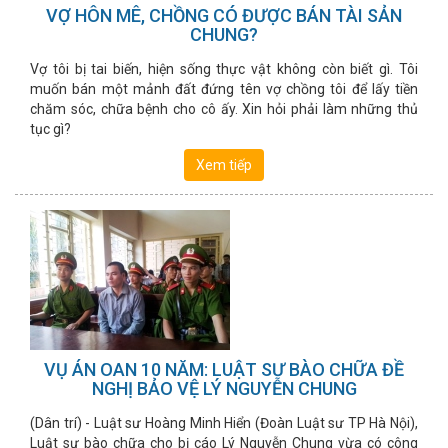
VỢ HÔN MÊ, CHỒNG CÓ ĐƯỢC BÁN TÀI SẢN
CHUNG?
Vợ tôi bị tai biến, hiện sống thực vật không còn biết gì. Tôi
muốn bán một mảnh đất đứng tên vợ chồng tôi để lấy tiền
chăm sóc, chữa bệnh cho cô ấy. Xin hỏi phải làm những thủ
tục gì?
Xem tiếp
VỤ ÁN OAN 10 NĂM: LUẬT SƯ BÀO CHỮA ĐỀ
NGHỊ BẢO VỆ LÝ NGUYỄN CHUNG
(Dân trí) - Luật sư Hoàng Minh Hiển (Đoàn Luật sư TP Hà Nội),
Luật sư bào chữa cho bị cáo Lý Nguyễn Chung vừa có công