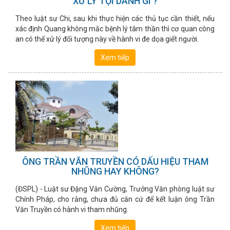
XỬ LÝ TỘI DANH GÌ ?
Theo luật sư Chi, sau khi thực hiện các thủ tục cần thiết, nếu
xác định Quang không mắc bệnh lý tâm thần thì cơ quan công
an có thể xử lý đối tượng này về hành vi đe dọa giết người.
Xem tiếp
ÔNG TRẦN VĂN TRUYỀN CÓ DẤU HIỆU THAM
NHŨNG HAY KHÔNG?
(ĐSPL) - Luật sư Đặng Văn Cường, Trưởng Văn phòng luật sư
Chính Pháp, cho rằng, chưa đủ căn cứ để kết luận ông Trần
Văn Truyền có hành vi tham nhũng.
Xem tiếp