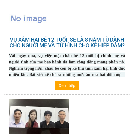
VỤ XÂM HẠI BÉ 12 TUỔI: SẼ LÀ 8 NĂM TÙ DÀNH
CHO NGƯỜI MẸ VÀ TỬ HÌNH CHO KẺ HIẾP DÂM?
Vài ngày qua, vụ việc một cháu bé 12 tuổi bị chính mẹ và
người tình của mẹ bạo hành đã làm cộng đồng mạng phẫn nộ.
Nghiêm trọng hơn, cháu bé còn bị kẻ thú tính xâm hại tình dục
nhiều lần. Bài viết sẽ chỉ ra những mức án mà hai đối tượng
này sắp phải đối mặt sau khi cơ quan chức năng đã ra quyết
Xem tiếp
định khởi tố vụ án, khởi tố bị can.