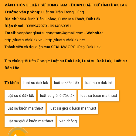
VĂN PHÒNG LUẬT SƯ CÔNG TÂM - ĐOÀN LUẬT SƯ TỈNH ĐAK LAK
Trưởng văn phòng:
Luật sư Trần Trọng Hùng
Địa chỉ:
58A Đinh Tiên Hoàng, Buôn Ma Thuột, Đắk Lắk
Điện thoại:
0988947979 - 0914069051
Email:
vanphongluatsucongtam@gmail.com -
Website:
http://luatsudaklak.vn - http://luatsudaklak.net
Thành viên và đại diện của SEALAW GROUP tại Dak Lak
Tìm chúng tôi trên Google
Luật sư Dak Lak, Luat su Dak Lak, Luật sư
Đắc Lắc
Từ khóa:
Luat su dak lak
luật sư đăk Lăk
luat su o dak lak
luật sư ở đăk lăk
luật sư giỏi ở đăk lăk
luat su buon ma thuot
luật sư buôn ma thuột
luat su gioi o buon ma thuot
luật sư giỏi ở buôn ma thuột
văn phòng