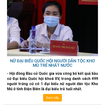
NỮ ĐẠI BIỂU QUỐC HỘI NGƯỜI DÂN TỘC KHƠ
MÚ TRẺ NHẤT NƯỚC
- Hội đồng Bầu cử Quốc gia vừa công bố kết quả bầu
cử Đại biểu Quốc hội khoá XV, trong danh sách 499
người trúng cử có 1 đại biểu nữ người dân tộc Khơ
Mú ở tỉnh Điện Biên là đại biểu trẻ tuổi nhất.
Xem tiếp