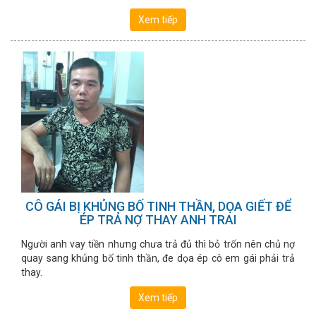
Xem tiếp
CÔ GÁI BỊ KHỦNG BỐ TINH THẦN, DỌA GIẾT ĐỂ
ÉP TRẢ NỢ THAY ANH TRAI
Người anh vay tiền nhưng chưa trả đủ thì bỏ trốn nên chủ nợ
quay sang khủng bố tinh thần, đe dọa ép cô em gái phải trả
thay.
Xem tiếp