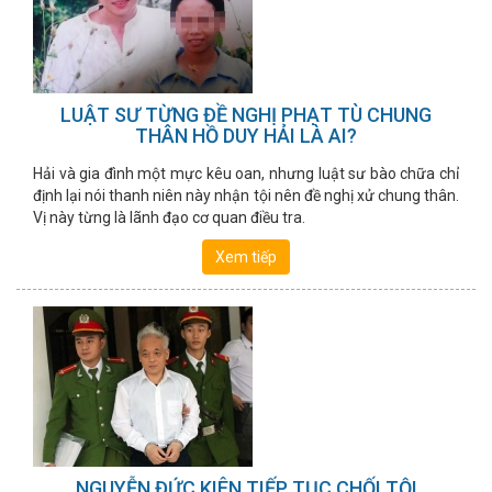
LUẬT SƯ TỪNG ĐỀ NGHỊ PHẠT TÙ CHUNG
THÂN HỒ DUY HẢI LÀ AI?
Hải và gia đình một mực kêu oan, nhưng luật sư bào chữa chỉ
định lại nói thanh niên này nhận tội nên đề nghị xử chung thân.
Vị này từng là lãnh đạo cơ quan điều tra.
Xem tiếp
NGUYỄN ĐỨC KIÊN TIẾP TỤC CHỐI TỘI