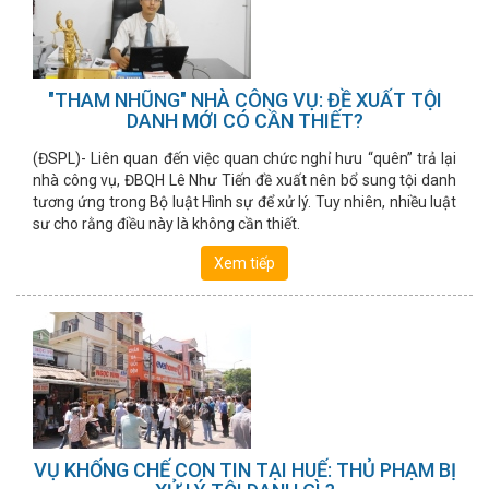
"THAM NHŨNG" NHÀ CÔNG VỤ: ĐỀ XUẤT TỘI
DANH MỚI CÓ CẦN THIẾT?
(ĐSPL)- Liên quan đến việc quan chức nghỉ hưu “quên” trả lại
nhà công vụ, ĐBQH Lê Như Tiến đề xuất nên bổ sung tội danh
tương ứng trong Bộ luật Hình sự để xử lý. Tuy nhiên, nhiều luật
sư cho rằng điều này là không cần thiết.
Xem tiếp
VỤ KHỐNG CHẾ CON TIN TẠI HUẾ: THỦ PHẠM BỊ